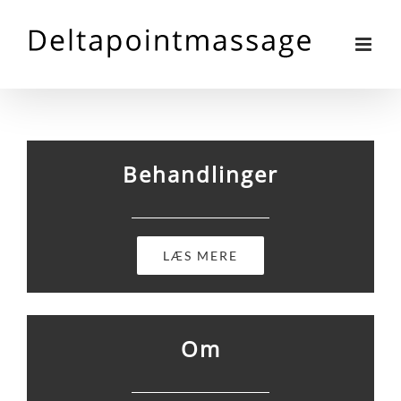
Skip
to
content
Behandlinger
LÆS MERE
Om